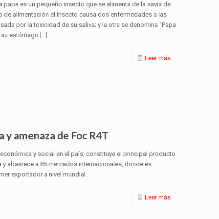
 la papa es un pequeño insecto que se alimenta de la savia de
so de alimentación el insecto causa dos enfermedades a las
sada por la toxicidad de su saliva; y la otra se denomina “Papa
en su estómago
[…]
Leer más
ra y amenaza de Foc R4T
conómica y social en el país, constituye el principal producto
a y abastece a 85 mercados internacionales, donde es
mer exportador a nivel mundial.
Leer más