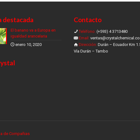
a destacada
Contacto
El banano va a Europa en
Teléfono:
(+593) 4 3713480
igualdad arancelaria
Email:
ventas@crystalchemical.c
enero 10, 2020
Dirección:
Durán – Ecuador Km 1.
Vía Durán – Tambo
ystal
ia de Compañias