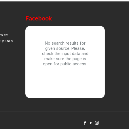
Facebook
om.ec
5 y Km 9
No search results for
given source. Please,
check the input data and
make sure the page is
open for public access.