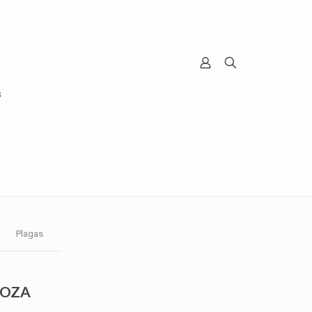
s
Plagas
IOZA