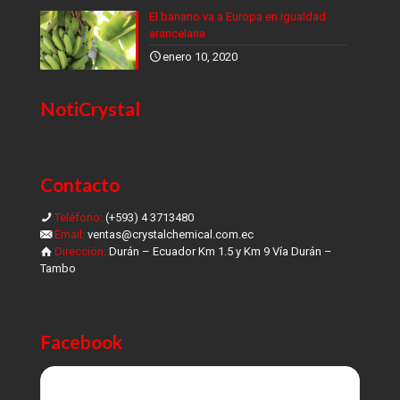
El banano va a Europa en igualdad
arancelaria
enero 10, 2020
NotiCrystal
Contacto
Teléfono:
(+593) 4 3713480
Email:
ventas@crystalchemical.com.ec
Dirección:
Durán – Ecuador Km 1.5 y Km 9 Vía Durán –
Tambo
Facebook