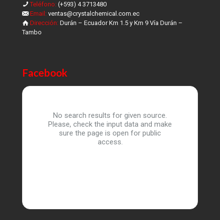
Teléfono:
(+593) 4 3713480
Email:
ventas@crystalchemical.com.ec
Dirección:
Durán – Ecuador Km 1.5 y Km 9 Vía Durán –
Tambo
Facebook
No search results for given source.
Please, check the input data and make
sure the page is open for public
access.