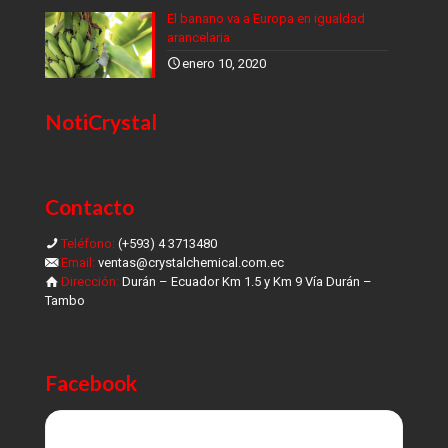
El banano va a Europa en igualdad
arancelaria
enero 10, 2020
NotiCrystal
Contacto
Teléfono:
(+593) 4 3713480
Email:
ventas@crystalchemical.com.ec
Dirección:
Durán – Ecuador Km 1.5 y Km 9 Vía Durán –
Tambo
Facebook