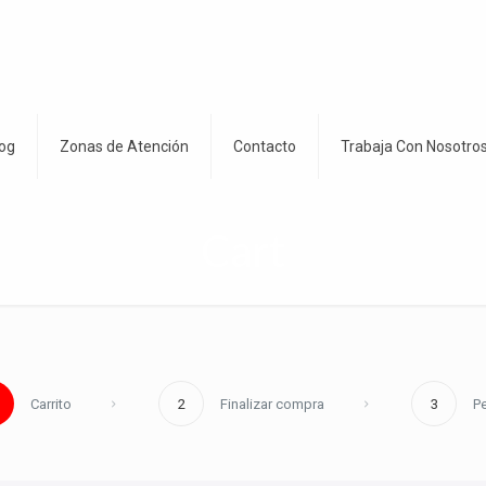
og
Zonas de Atención
Contacto
Trabaja Con Nosotro
Cart
Carrito
2
Finalizar compra
3
P