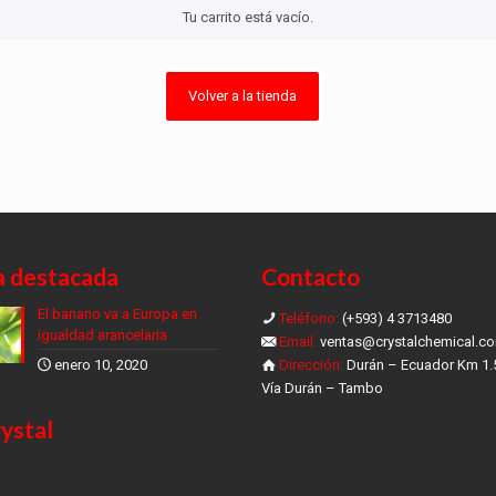
Tu carrito está vacío.
Volver a la tienda
a destacada
Contacto
El banano va a Europa en
Teléfono:
(+593) 4 3713480
igualdad arancelaria
Email:
ventas@crystalchemical.c
enero 10, 2020
Dirección:
Durán – Ecuador Km 1.
Vía Durán – Tambo
ystal