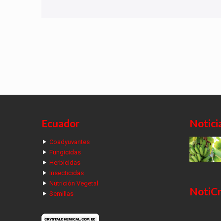
Ecuador
Notici
Coadyuvantes
Fungicidas
Herbicidas
Insecticidas
Nutrición Vegetal
NotiCr
Semillas