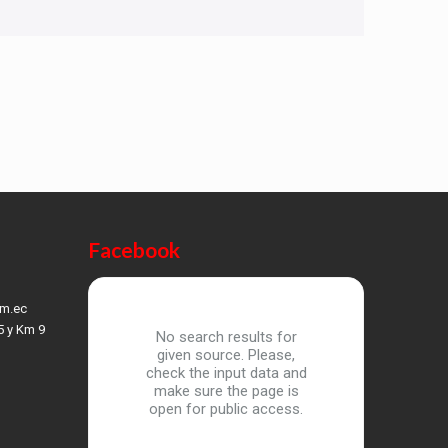
Facebook
om.ec
5 y Km 9
No search results for
given source. Please,
check the input data and
make sure the page is
open for public access.