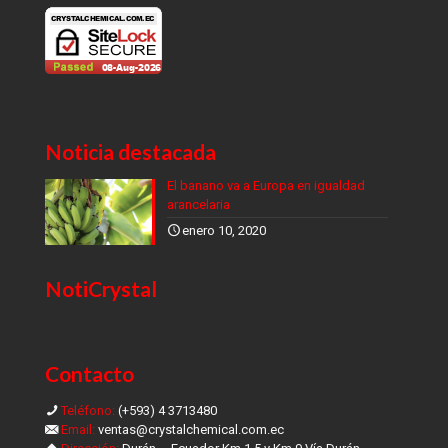
Noticia destacada
El banano va a Europa en igualdad
arancelaria
enero 10, 2020
NotiCrystal
Contacto
Teléfono:
(+593) 4 3713480
Email:
ventas@crystalchemical.com.ec