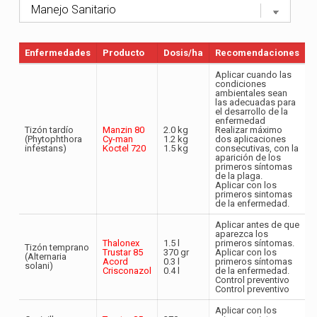
Enfermedades
Producto
Dosis/ha
Recomendaciones
Aplicar cuando las
condiciones
ambientales sean
las adecuadas para
el desarrollo de la
enfermedad
Tizón tardío
Manzin 80
2.0 kg
Realizar máximo
(Phytophthora
Cy-man
1.2 kg
dos aplicaciones
infestans)
Koctel 720
1.5 kg
consecutivas, con la
aparición de los
primeros síntomas
de la plaga.
Aplicar con los
primeros sintomas
de la enfermedad.
Aplicar antes de que
aparezca los
Thalonex
1.5 l
primeros síntomas.
Tizón temprano
Trustar 85
370 gr
Aplicar con los
(Alternaria
Acord
0.3 l
primeros síntomas
solani)
Crisconazol
0.4 l
de la enfermedad.
Control preventivo
Control preventivo
Aplicar con los