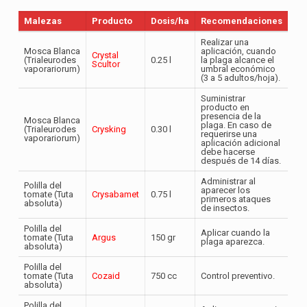
Malezas
Producto
Dosis/ha
Recomendaciones
Realizar una
Mosca Blanca
aplicación, cuando
Crystal
(Trialeurodes
0.25 l
la plaga alcance el
Scultor
vaporariorum)
umbral económico
(3 a 5 adultos/hoja).
Suministrar
producto en
presencia de la
Mosca Blanca
plaga. En caso de
(Trialeurodes
Crysking
0.30 l
requerirse una
vaporariorum)
aplicación adicional
debe hacerse
después de 14 días.
Administrar al
Polilla del
aparecer los
tomate (Tuta
Crysabamet
0.75 l
primeros ataques
absoluta)
de insectos.
Polilla del
Aplicar cuando la
tomate (Tuta
Argus
150 gr
plaga aparezca.
absoluta)
Polilla del
tomate (Tuta
Cozaid
750 cc
Control preventivo.
absoluta)
Polilla del