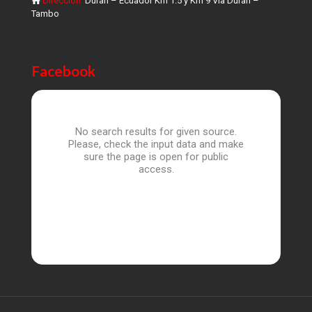
Dirección:
Durán – Ecuador Km 1.5 y Km 9 Vía Durán –
Tambo
Facebook
No search results for given source.
Please, check the input data and make
sure the page is open for public
access.