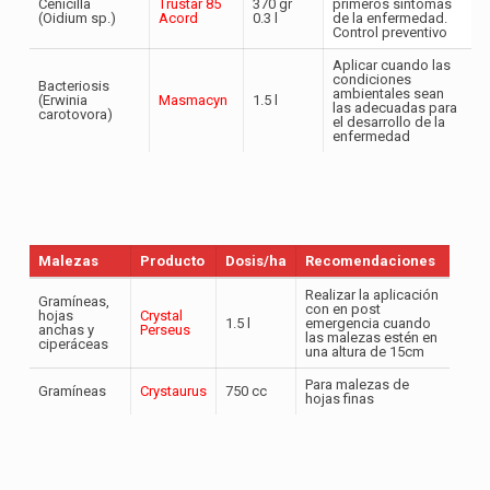
Cenicilla
Trustar 85
370 gr
primeros sintomas
(Oidium sp.)
Acord
0.3 l
de la enfermedad.
Control preventivo
Aplicar cuando las
condiciones
Bacteriosis
ambientales sean
(Erwinia
Masmacyn
1.5 l
las adecuadas para
carotovora)
el desarrollo de la
enfermedad
Malezas
Producto
Dosis/ha
Recomendaciones
Realizar la aplicación
Gramíneas,
con en post
hojas
Crystal
1.5 l
emergencia cuando
anchas y
Perseus
las malezas estén en
ciperáceas
una altura de 15cm
Para malezas de
Gramíneas
Crystaurus
750 cc
hojas finas