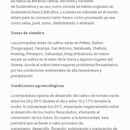
es nativa de América Central, del norte y noroeste
de Sudamérica y su uso como comida se habría originado en
Sudamérica hace 2,600 años. La planta es cultivada en el mundo
entero para su consumo tanto fresco como procesado ya sea
como salsa, puré, zumo, deshidratado o enlatado.
Zonas de siembra
Las principales áreas de cultivo están en Pelileo, Baños
(Tunguragua), Caranqui, San Antonio, Natabuela, Chaltura,
Imantag, Pimanpiro, Cahuasquí, Intag (Imbabura); en menor
escala se cultiva en el resto de la Sierra y algunos lugares del
Oriente, donde el cultivo tiene mayores problemas fitosanitarios
por las condiciones ambientales de alta temperatura y
precipitación.
Condiciones agroecológicas
La temperatura óptima de desarrollo del cultivo de tomate oscila
entre los 20 y 30°C durante el día y entre 10 y 17°C durante la
noche. Si sobrepasan los 35°C, impactarán negativamente sobre
el desarrollo de los óvulos fecundados, afectando el
crecimiento de los frutos. En cuanto a la luminosidad, esta
permitirá que se lleven a cabo procesos de
crecimiento, desarrollo, floración, polinización y maduración de