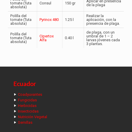
Aplicar en presencia
tomate (Tuta
Consul
150 gr
de la plaga
absoluta)
Polilla del
Realizar la
tomate (Tuta
Pyrinox 480
1.25 l
aplicación, con la
absoluta)
presencia de plaga.
de plaga, con un
Polilla del
Cipertox
umbral de 1 – 2
tomate (Tuta
0.40 l
Alfa
larvas jóvenes cada
absoluta)
3 plantas.
Ecuador
Coadyuvantes
Fungicidas
Herbicidas
Insecticidas
Nutrición Vegetal
Semillas