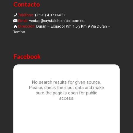
Contacto
Teléfono:
(+593) 4 3713480
Email:
ventas@crystalchemical.com.ec
Dirección:
Durán – Ecuador Km 1.5 y Km 9 Vía Durán –
Tambo
Facebook
No search results for given source.
Please, check the input data and make
sure the page is open for public
access.