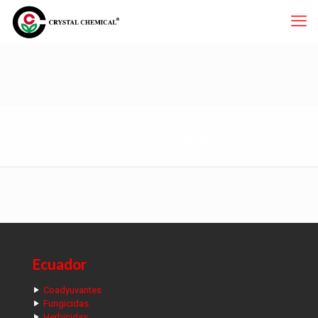
Rep_Dominicana_NV
Ecuador
Coadyuvantes
Fungicidas
Herbicidas