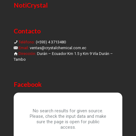
NotiCrystal
Contacto
Teléfono:
(+593) 4 3713480
Email:
ventas@crystalchemical.com.ec
Dirección:
Durán – Ecuador Km 1.5 y Km 9 Vía Durán –
Tambo
Facebook
No search results for given source.
Please, check the input data and make
sure the page is open for public
access.