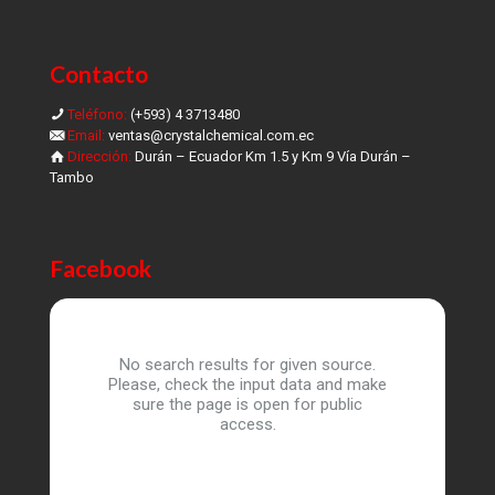
Contacto
Teléfono:
(+593) 4 3713480
Email:
ventas@crystalchemical.com.ec
Dirección:
Durán – Ecuador Km 1.5 y Km 9 Vía Durán –
Tambo
Facebook
No search results for given source.
Please, check the input data and make
sure the page is open for public
access.