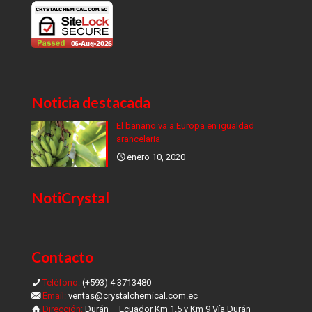
Noticia destacada
El banano va a Europa en igualdad
arancelaria
enero 10, 2020
NotiCrystal
Contacto
Teléfono:
(+593) 4 3713480
Email:
ventas@crystalchemical.com.ec
Dirección:
Durán – Ecuador Km 1.5 y Km 9 Vía Durán –