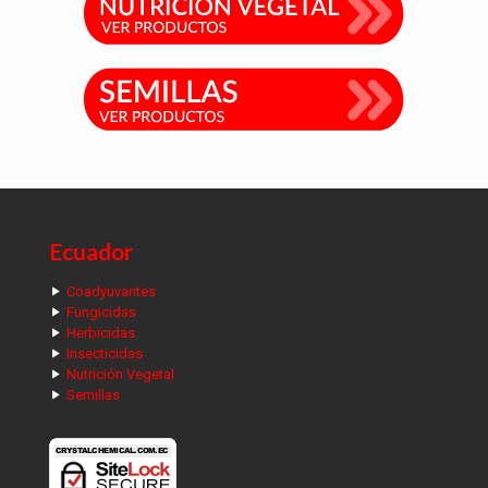
Ecuador
Coadyuvantes
Fungicidas
Herbicidas
Insecticidas
Nutrición Vegetal
Semillas