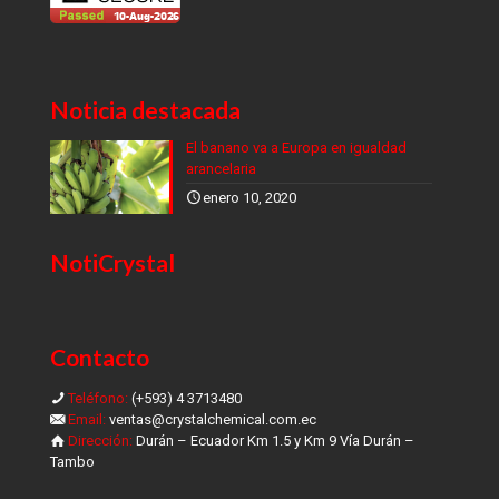
Noticia destacada
El banano va a Europa en igualdad
arancelaria
enero 10, 2020
NotiCrystal
Contacto
Teléfono:
(+593) 4 3713480
Email:
ventas@crystalchemical.com.ec
Dirección:
Durán – Ecuador Km 1.5 y Km 9 Vía Durán –
Tambo