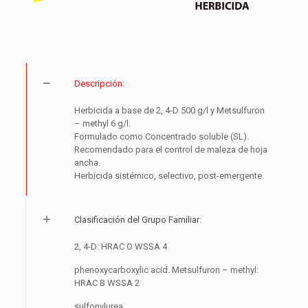
Descripción:
Herbicida a base de 2, 4-D 500 g/l y Metsulfuron
– methyl 6 g/l.
Formulado como Concentrado soluble (SL).
Recomendado para el control de maleza de hoja
ancha.
Herbicida sistémico, selectivo, post-emergente.
Clasificación del Grupo Familiar:
2, 4-D: HRAC O WSSA 4
phenoxycarboxylic acid. Metsulfuron – methyl:
HRAC B WSSA 2
sulfonylurea