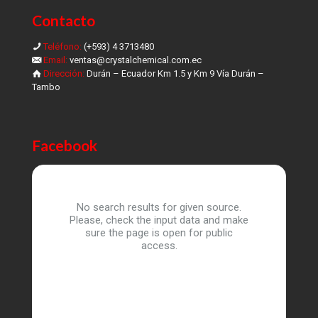
Contacto
Teléfono:
(+593) 4 3713480
Email:
ventas@crystalchemical.com.ec
Dirección:
Durán – Ecuador Km 1.5 y Km 9 Vía Durán –
Tambo
Facebook
No search results for given source.
Please, check the input data and make
sure the page is open for public
access.