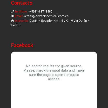
Contacto
Teléfono:
(+593) 4 3713480
Email:
ventas@crystalchemical.com.ec
Dirección:
Durán – Ecuador Km 1.5 y Km 9 Vía Durán –
Tambo
Facebook
No search results for given source.
Please, check the input data and make
sure the page is open for public
access.