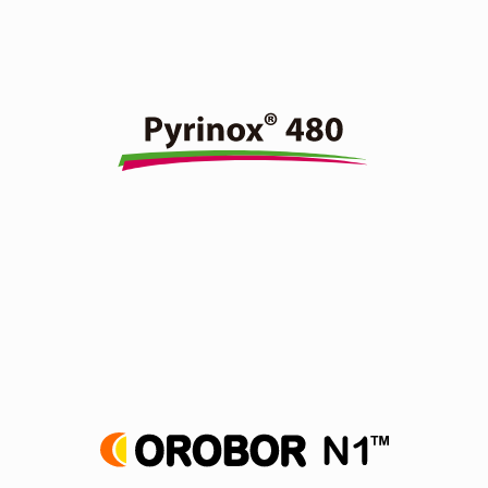
Insecticida organofosforado de amplio espectro de
acción, actúa por contacto, ingestión e inhalación.
Ver producto
Agente coadyuvante foliar a base de aceite de naranja.
Ver producto