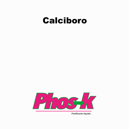
Estimula una mejor germinación del tubo polínico para
una mejor fecundación, una mayor calidad en frutos y
altos rendimientos.
Ver producto
Combinación de nutrientes que brindan calidad y
promueve el llenado del fruto.
Ver producto