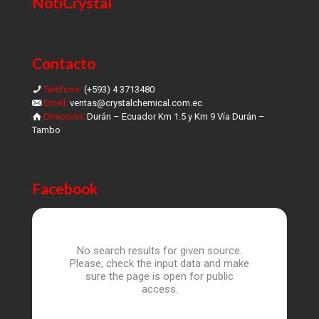
NotiCrystal
Contacto
Teléfono:
(+593) 4 3713480
Email:
ventas@crystalchemical.com.ec
Dirección:
Durán – Ecuador Km 1.5 y Km 9 Vía Durán –
Tambo
Facebook
No search results for given source.
Please, check the input data and make
sure the page is open for public
access.