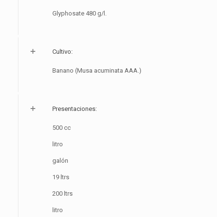
Glyphosate 480 g/l.
Cultivo:
Banano (Musa acuminata AAA.)
Presentaciones:
500 cc
litro
galón
19 ltrs
200 ltrs
litro