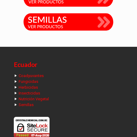
Ecuador
Coadyuvantes
Fungicidas
Herbicidas
Insecticidas
Nutrición Vegetal
Semillas