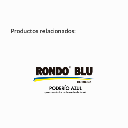
Productos relacionados:
ES el Glifosato de mayor concentración.
Herbicida a base de Glifosato 707 g/l.
Formulado como Concentrado Soluble (SL).
De acción sistémica, no selectiva, es absorbido por
hojas, tallos verdes y con translocación rápida a toda la
planta ocasionando la muerte de las malezas.
Ver producto