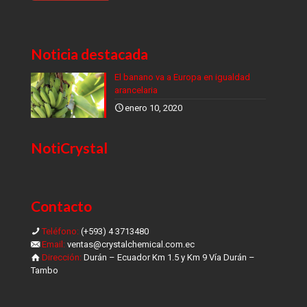
Noticia destacada
El banano va a Europa en igualdad
arancelaria
enero 10, 2020
NotiCrystal
Contacto
Teléfono:
(+593) 4 3713480
Email:
ventas@crystalchemical.com.ec
Dirección:
Durán – Ecuador Km 1.5 y Km 9 Vía Durán –
Tambo