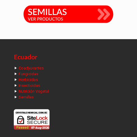
Ecuador
Coadyuvantes
Fungicidas
Herbicidas
Insecticidas
Nutrición Vegetal
Semillas