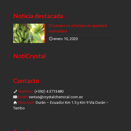
Noticia destacada
El banano va a Europa en igualdad
arancelaria
enero 10, 2020
NotiCrystal
Contacto
Teléfono:
(+593) 4 3713480
Email:
ventas@crystalchemical.com.ec
Dirección:
Durán – Ecuador Km 1.5 y Km 9 Vía Durán –
Tambo