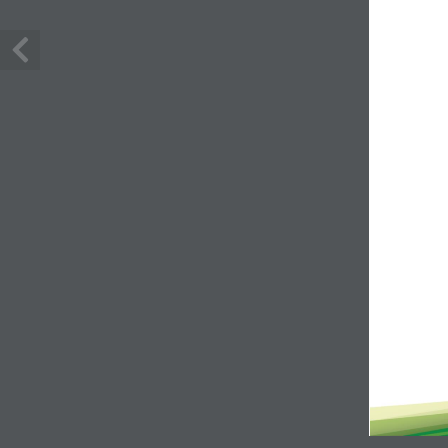
Ecuador
Notici
Coadyuvantes
Fungicidas
Herbicidas
Insecticidas
Nutrición Vegetal
NotiCr
Semillas