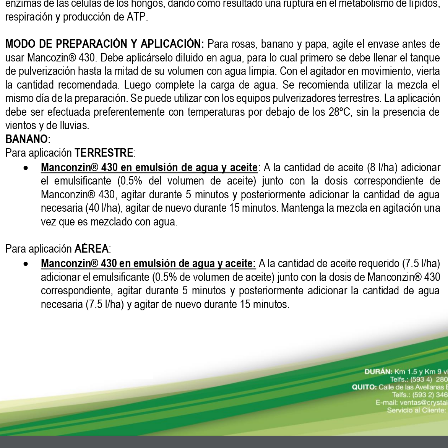
a destacada
Contacto
El banano va a Europa en
Teléfono:
(+593) 4 3713480
igualdad arancelaria
Email:
ventas@crystalchemical.c
enero 10, 2020
Dirección:
Durán – Ecuador Km 1.
Vía Durán – Tambo
ystal