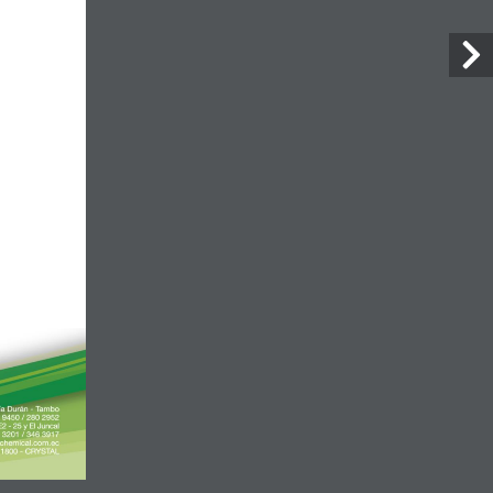
Facebook
om.ec
5 y Km 9
No search results for
given source. Please,
check the input data and
make sure the page is
open for public access.