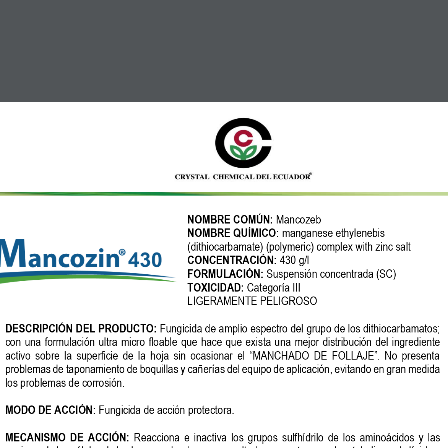
og
Zonas de Atención
Contacto
Trabaja Con Nosotro
cha Técnica Mancozin – 