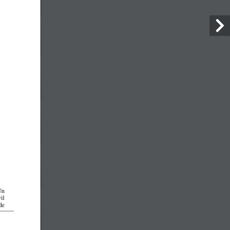
Facebook
om.ec
5 y Km 9
No search results for
given source. Please,
check the input data and
make sure the page is
open for public access.