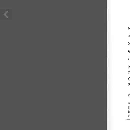
Ecuador
Notici
Coadyuvantes
Fungicidas
Herbicidas
Insecticidas
Nutrición Vegetal
NotiCr
Semillas