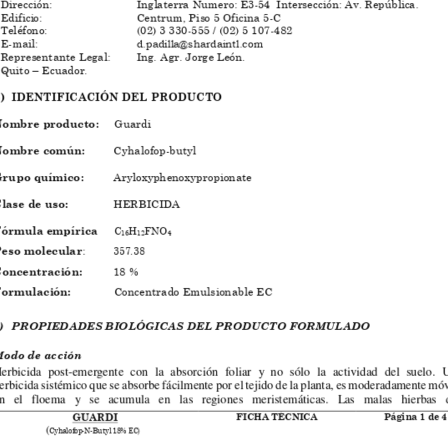
a destacada
Contacto
El banano va a Europa en
Teléfono:
(+593) 4 3713480
igualdad arancelaria
Email:
ventas@crystalchemical.c
enero 10, 2020
Dirección:
Durán – Ecuador Km 1.
Vía Durán – Tambo
ystal