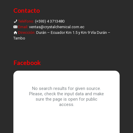
Contacto
Teléfono:
(+593) 4 3713480
Email:
ventas@crystalchemical.com.ec
Dirección:
Durán – Ecuador Km 1.5 y Km 9 Vía Durán –
Tambo
Facebook
No search results for given source.
Please, check the input data and make
sure the page is open for public
access.