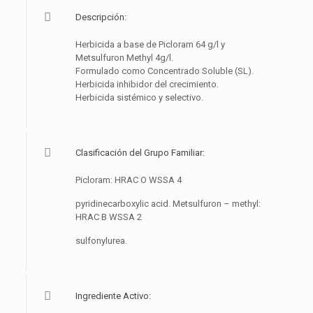
Descripción:
Herbicida a base de Picloram 64 g/l y
Metsulfuron Methyl 4g/l.
Formulado como Concentrado Soluble (SL).
Herbicida inhibidor del crecimiento.
Herbicida sistémico y selectivo.
Clasificación del Grupo Familiar:
Picloram: HRAC O WSSA 4
pyridinecarboxylic acid. Metsulfuron – methyl:
HRAC B WSSA 2
sulfonylurea.
Ingrediente Activo: