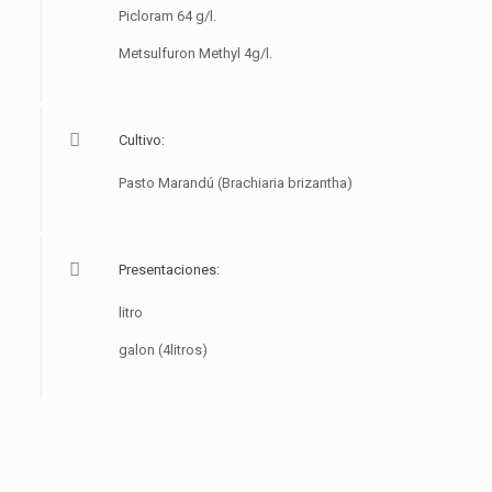
Picloram 64 g/l.
Metsulfuron Methyl 4g/l.
Cultivo:
Pasto Marandú (Brachiaria brizantha)
Presentaciones:
litro
galon (4litros)