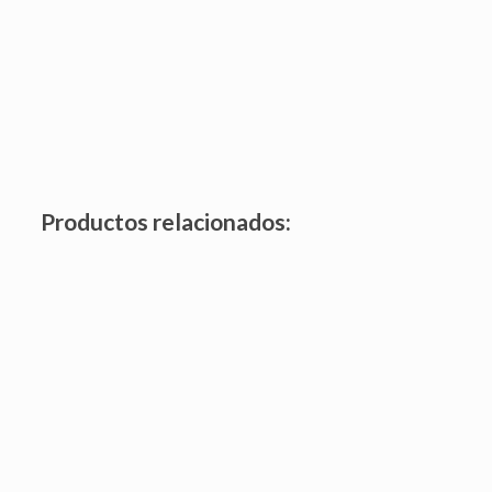
Productos relacionados:
Click edit button to change this text. Lorem ipsum dolor
sit amet.
Ver producto