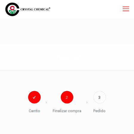
Checkout
2
3
Carrito
Finalizar compra
Pedido