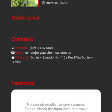
enero 10, 2020
NotiCrystal
Contacto
Teléfono:
(+593) 4 3713480
Email:
ventas@crystalchemical.com.ec
Dirección:
Durán – Ecuador Km 1.5 y Km 9 Vía Durán –
Tambo
Facebook
No search results for given source.
Please, check the input data and make