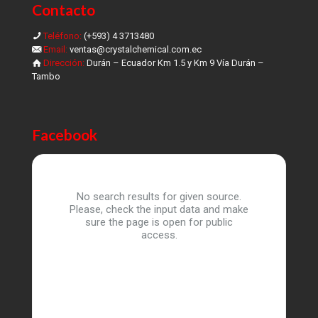
Contacto
Teléfono:
(+593) 4 3713480
Email:
ventas@crystalchemical.com.ec
Dirección:
Durán – Ecuador Km 1.5 y Km 9 Vía Durán –
Tambo
Facebook
No search results for given source.
Please, check the input data and make
sure the page is open for public
access.