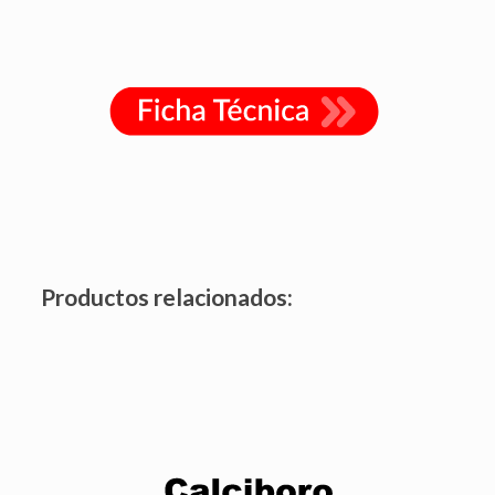
Productos relacionados:
Estimula una mejor germinación del tubo polínico para
una mejor fecundación, una mayor calidad en frutos y
altos rendimientos.