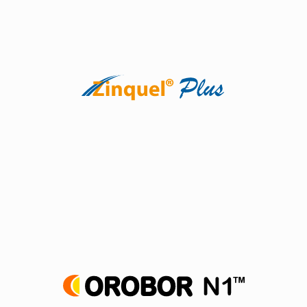
Ayuda a mantener un nivel adecuado de hormonas.
Ver producto
Agente coadyuvante foliar a base de aceite de naranja.
Ver producto