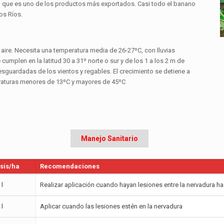
 que es uno de los productos más exportados. Casi todo el banano
os Ríos.
aire. Necesita una temperatura media de 26-27ºC, con lluvias
umplen en la latitud 30 a 31º norte o sur y de los 1 a los 2 m de
resguardadas de los vientos y regables. El crecimiento se detiene a
raturas menores de 13ºC y mayores de 45ºC
Manejo Sanitario
sis/ha
Recomendaciones
 l
Realizar aplicación cuando hayan lesiones entre la nervadura ha
 l
Aplicar cuando las lesiones estén en la nervadura