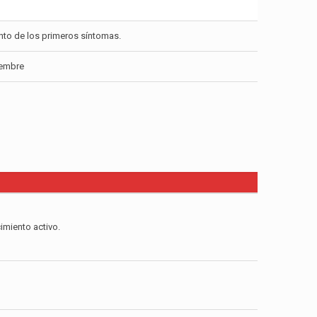
nto de los primeros síntomas.
iembre
imiento activo.