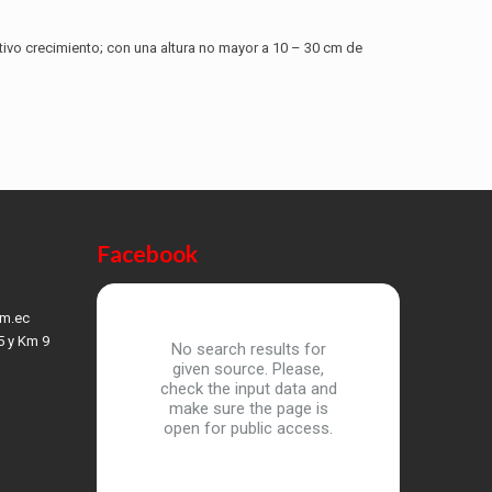
ctivo crecimiento; con una altura no mayor a 10 – 30 cm de
Facebook
om.ec
5 y Km 9
No search results for
given source. Please,
check the input data and
make sure the page is
open for public access.