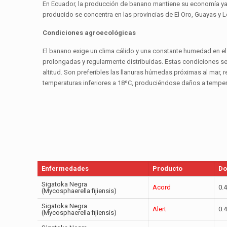
En Ecuador, la producción de banano mantiene su economía ya
producido se concentra en las provincias de El Oro, Guayas y L
Condiciones agroecológicas
El banano exige un clima cálido y una constante humedad en el 
prolongadas y regularmente distribuidas. Estas condiciones se c
altitud. Son preferibles las llanuras húmedas próximas al mar, 
temperaturas inferiores a 18ºC, produciéndose daños a tempe
Enfermedades
Producto
Do
Sigatoka Negra
Acord
0.4
(Mycosphaerella fijiensis)
Sigatoka Negra
Alert
0.4
(Mycosphaerella fijiensis)