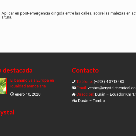
Aplicar en post-emergencia dirigida entre las calles, sobre las malezas en a
altura.
a destacada
Contacto
El banano va a Europa en
Teléfono:
(+593) 4 3713480
igualdad arancelaria
Email:
ventas@crystalchemical.c
enero 10, 2020
Dirección:
Durán – Ecuador Km 1.
Vía Durán – Tambo
ystal