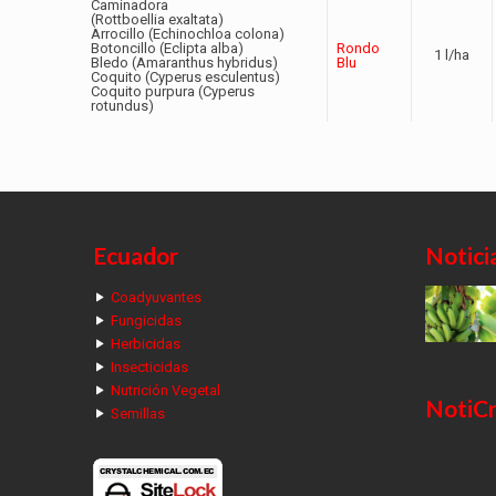
Caminadora
(Rottboellia exaltata)
Arrocillo (Echinochloa colona)
Botoncillo (Eclipta alba)
Rondo
1 l/ha
Bledo (Amaranthus hybridus)
Blu
Coquito (Cyperus esculentus)
Coquito purpura (Cyperus
rotundus)
Ecuador
Notici
Coadyuvantes
Fungicidas
Herbicidas
Insecticidas
Nutrición Vegetal
NotiCr
Semillas