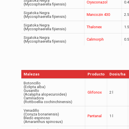
Sigatoka Negra
Crysconazol
0.4
(Mycosphaerella fijiensis)
Sigatoka Negra
Mancozin 430
2.5
(Mycosphaerella fijiensis)
Sigatoka Negra
Thalonex
1.5
(Mycosphaerella fijiensis)
Sigatoka Negra
Calimorph
0.5
(Mycosphaerella fijiensis)
Malezas
Producto
Dosis/ha
Botoncillo
(Eclipta alba)
Gusanillo
Glifonox
2 l
(Acalypha alopecuroides)
Caminadora
(Rottboellia cochinchinensis)
Venadillo
(Conyza bonariensis)
Pantanal
1 l
Bledo espinoso
(Amaranthus spinosus)