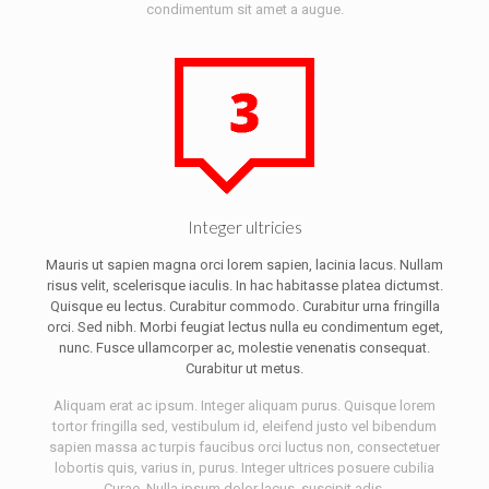
condimentum sit amet a augue.
Integer ultricies
Mauris ut sapien magna orci lorem sapien, lacinia lacus. Nullam
risus velit, scelerisque iaculis. In hac habitasse platea dictumst.
Quisque eu lectus. Curabitur commodo. Curabitur urna fringilla
orci. Sed nibh. Morbi feugiat lectus nulla eu condimentum eget,
nunc. Fusce ullamcorper ac, molestie venenatis consequat.
Curabitur ut metus.
Aliquam erat ac ipsum. Integer aliquam purus. Quisque lorem
tortor fringilla sed, vestibulum id, eleifend justo vel bibendum
sapien massa ac turpis faucibus orci luctus non, consectetuer
lobortis quis, varius in, purus. Integer ultrices posuere cubilia
Curae, Nulla ipsum dolor lacus, suscipit adis.