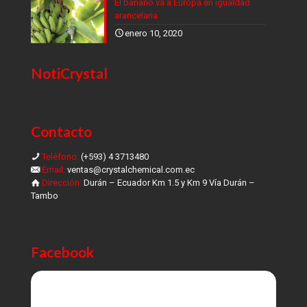
El banano va a Europa en igualdad
arancelaria
enero 10, 2020
NotiCrystal
Contacto
Teléfono:
(+593) 4 3713480
Email:
ventas@crystalchemical.com.ec
Dirección:
Durán – Ecuador Km 1.5 y Km 9 Vía Durán –
Tambo
Facebook