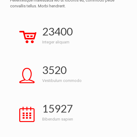
Pellentesque malesuada leo ut lobortis eu, commodo pede
convallis tellus. Morbi hendrerit.
23400
Integer aliquam
3520
Vestibulum commodo
15927
Bibendum sapien