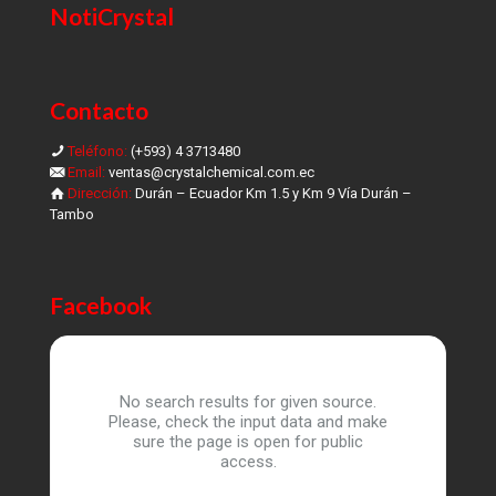
NotiCrystal
Contacto
Teléfono:
(+593) 4 3713480
Email:
ventas@crystalchemical.com.ec
Dirección:
Durán – Ecuador Km 1.5 y Km 9 Vía Durán –
Tambo
Facebook
No search results for given source.
Please, check the input data and make
sure the page is open for public
access.