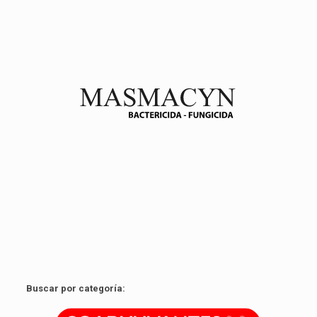
Fungicida y bactericida de origen biológico con amplio
rango de acción. Es activo contra muchos patógenos y
no presenta resistencia cruzada con otros bactericidas y
fungicidas.
Ver producto
Buscar por categoría: