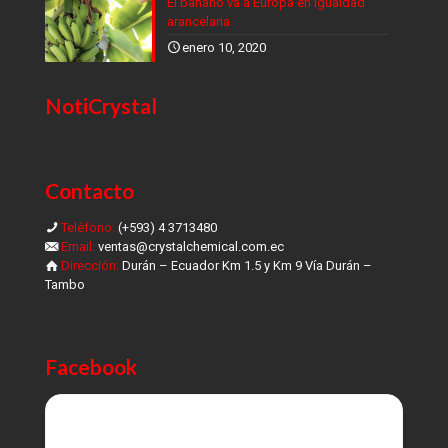
El banano va a Europa en igualdad
arancelaria
enero 10, 2020
NotiCrystal
Contacto
Teléfono:
(+593) 4 3713480
Email:
ventas@crystalchemical.com.ec
Dirección:
Durán – Ecuador Km 1.5 y Km 9 Vía Durán –
Tambo
Facebook