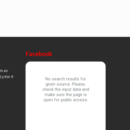
Facebook
om.ec
5 y Km 9
No search results for
given source. Please,
check the input data and
make sure the page is
open for public access.