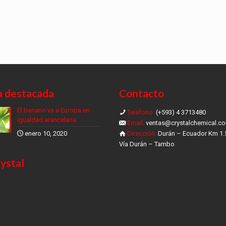
a destacada
Contacto
El banano va a Europa en
Teléfono:
(+593) 4 3713480
igualdad arancelaria
Email:
ventas@crystalchemical.c
enero 10, 2020
Dirección:
Durán – Ecuador Km 1.
Vía Durán – Tambo
ystal