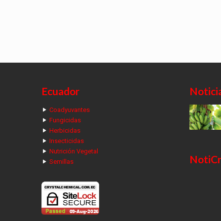
Ecuador
Notici
Coadyuvantes
Fungicidas
Herbicidas
Insecticidas
Nutrición Vegetal
NotiCr
Semillas