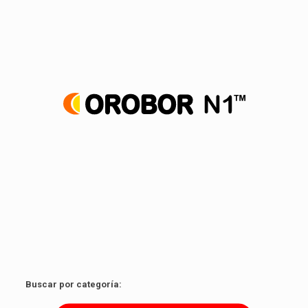
Agente coadyuvante foliar a base de aceite de naranja.
Ver producto
Buscar por categoría: