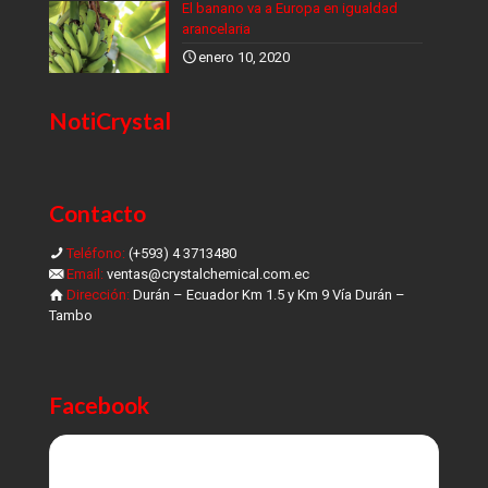
El banano va a Europa en igualdad
arancelaria
enero 10, 2020
NotiCrystal
Contacto
Teléfono:
(+593) 4 3713480
Email:
ventas@crystalchemical.com.ec
Dirección:
Durán – Ecuador Km 1.5 y Km 9 Vía Durán –
Tambo
Facebook