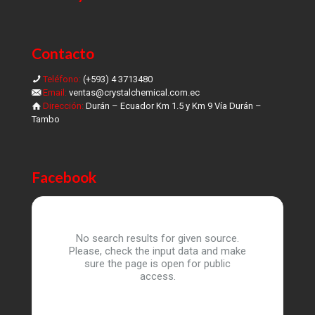
Contacto
Teléfono:
(+593) 4 3713480
Email:
ventas@crystalchemical.com.ec
Dirección:
Durán – Ecuador Km 1.5 y Km 9 Vía Durán –
Tambo
Facebook
No search results for given source.
Please, check the input data and make
sure the page is open for public
access.