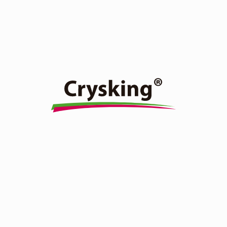
Insecticida sistémico con actividad translaminar. Acción
por contacto y estomacal.
Ver producto