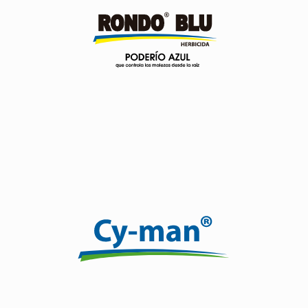
Herbicida a base de Glifosato 707 g/l.
Formulado como Concentrado Soluble (SL).
De acción sistémica, no selectiva, es absorbido por
hojas, tallos verdes y con translocación rápida a toda la
planta ocasionando la muerte de las malezas.
Ver producto
Efecto curativo, protectante y preventivo por su
combinación de dos ingredientes activos.
Ver producto