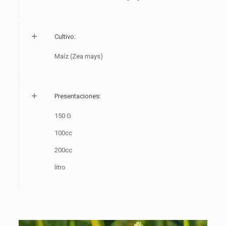
Cultivo:
Maíz (Zea mays)
Presentaciones:
150 G
100cc
200cc
litro