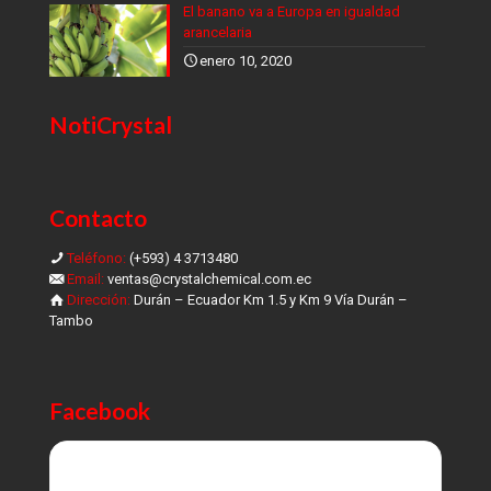
El banano va a Europa en igualdad
arancelaria
enero 10, 2020
NotiCrystal
Contacto
Teléfono:
(+593) 4 3713480
Email:
ventas@crystalchemical.com.ec
Dirección:
Durán – Ecuador Km 1.5 y Km 9 Vía Durán –
Tambo
Facebook