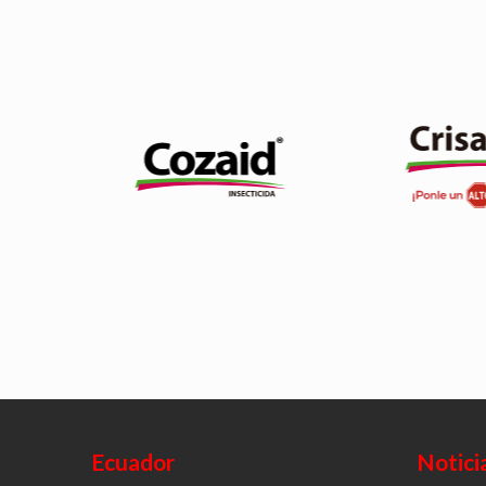
Es el nuevo i
Es un insecticida que actúa por
pertenece a
ingestión. Es un inhibidor de la
química de últ
quitina. Es específico para
Brinda máxim
artrópodos, lepidópteros
frente a las la
(gusano cogollero).
(gusano c
Ver producto
Ver pr
Ecuador
Notici