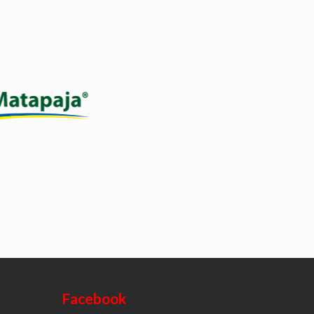
n herbicida sistémico y
ctivo para el control de
as gramíneas anuales y
es en el cultivo de maíz.
Ver producto
Facebook