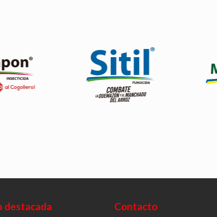
nsecticida que
 una familia
Doble efecto preventivo y
Es u
ima generación.
curativo.
sele
a protección
Dos vías para alcanzar el mejor
malez
rvas de polillas
control.
perenn
ogollero)
Ver producto
oducto
a destacada
Contacto